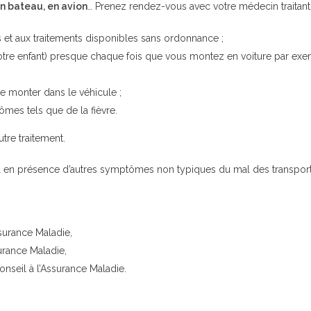
n bateau, en avion
… Prenez rendez-vous avec votre médecin traitant d
s et aux traitements disponibles sans ordonnance ;
votre enfant) presque chaque fois que vous montez en voiture par exe
e monter dans le véhicule ;
mes tels que de la fièvre.
tre traitement.
 ou en présence d’autres symptômes non typiques du mal des transp
urance Maladie,
rance Maladie,
seil à l’Assurance Maladie.