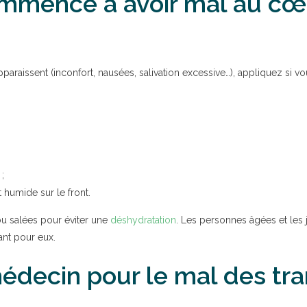
ommence à avoir mal au cœur
aissent (inconfort, nausées, salivation excessive…), appliquez si vou
;
 humide sur le front.
u salées pour éviter une
déshydratation
. Les personnes âgées et les 
ant pour eux.
decin pour le mal des tra