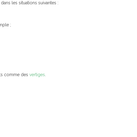
ans les situations suivantes :
mple ;
orts comme des
vertiges
.