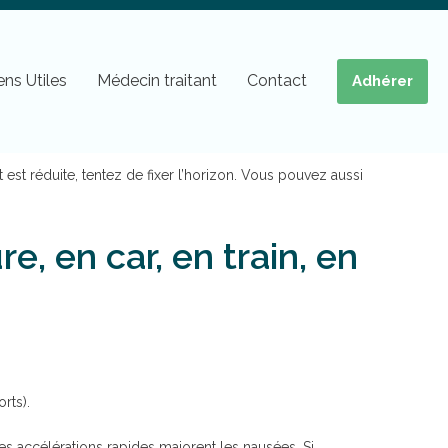
ens Utiles
Médecin traitant
Contact
Adhérer
st réduite, tentez de fixer l’horizon. Vous pouvez aussi
e, en car, en train, en
rts).
les accélérations rapides majorent les nausées. Si