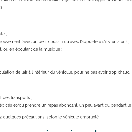
s.
le ;
ouvement (avec un petit coussin ou avec l’appui-tête s’il y en a un) ;
, ou en écoutant de la musique ;
ation de l’air à l’intérieur du véhicule, pour ne pas avoir trop chaud.
l des transports ;
 épicés et/ou prendre un repas abondant, un peu avant ou pendant le t
z quelques précautions, selon le véhicule emprunté.