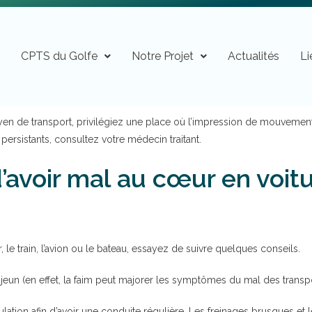
n
CPTS du Golfe
Notre Projet
Actualités
Li
en de transport, privilégiez une place où l’impression de mouvement e
rsistants, consultez votre médecin traitant.
’avoir mal au cœur en voitur
 le train, l’avion ou le bateau, essayez de suivre quelques conseils.
jeun (en effet, la faim peut majorer les symptômes du mal des transpo
ulation afin d’avoir une conduite régulière. Les freinages brusques et 