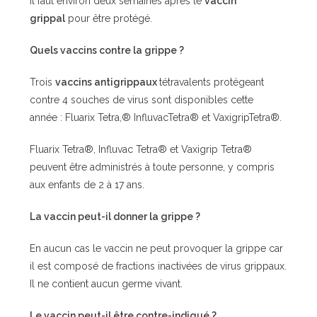
Il faut environ deux semaines après le
vaccin
grippal
pour être protégé.
Quels vaccins contre la grippe ?
Trois
vaccins antigrippaux
tétravalents protégeant
contre 4 souches de virus sont disponibles cette
année : Fluarix Tetra,® InfluvacTetra® et VaxigripTetra®.
Fluarix Tetra®, Influvac Tetra® et Vaxigrip Tetra®
peuvent être administrés à toute personne, y compris
aux enfants de 2 à 17 ans.
La vaccin peut-il donner la grippe ?
En aucun cas le vaccin ne peut provoquer la grippe car
il est composé de fractions inactivées de virus grippaux.
Il ne contient aucun germe vivant.
Le vaccin peut-il être contre-indiqué ?