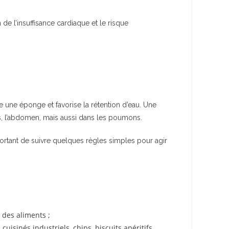
de l’insuffisance cardiaque et le risque
e une éponge et favorise la rétention d’eau. Une
s, l’abdomen, mais aussi dans les poumons.
portant de suivre quelques règles simples pour agir
 des aliments ;
uisinés industriels, chips, biscuits apéritifs,