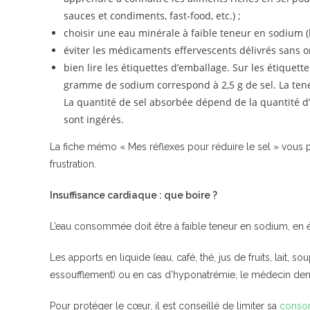
sauces et condiments, fast-food, etc.) ;
choisir une eau minérale à faible teneur en sodium (
éviter les médicaments effervescents délivrés sans 
bien lire les étiquettes d’emballage. Sur les étiquett
gramme de sodium correspond à 2,5 g de sel. La tene
La quantité de sel absorbée dépend de la quantité d’
sont ingérés.
La fiche mémo « Mes réflexes pour réduire le sel » vous pe
frustration.
Insuffisance cardiaque : que boire ?
L’eau consommée doit être à faible teneur en sodium, en é
Les apports en liquide (eau, café, thé, jus de fruits, lait,
essoufflement) ou en cas d’hyponatrémie, le médecin dem
Pour protéger le cœur, il est conseillé de limiter sa
consom