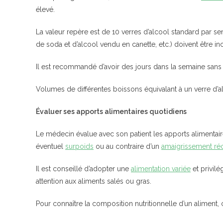
élevé.
La valeur repère est de 10 verres d’alcool standard par se
de soda et d’alcool vendu en canette, etc.) doivent être 
Il est recommandé d’avoir des jours dans la semaine sa
Volumes de différentes boissons équivalant à un verre d’a
Évaluer ses apports alimentaires quotidiens
Le médecin évalue avec son patient les apports alimentaires
éventuel
surpoids
ou au contraire d’un
amaigrissement ré
Il est conseillé d’adopter une
alimentation variée
et privilé
attention aux aliments salés ou gras.
Pour connaître la composition nutritionnelle d’un aliment,