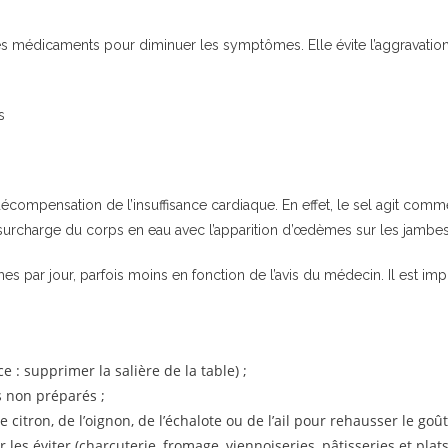
des médicaments pour diminuer les symptômes. Elle évite l’aggravation 
s
décompensation de l’insuffisance cardiaque. En effet, le sel agit comm
surcharge du corps en eau avec l’apparition d’œdèmes sur les jambe
 par jour, parfois moins en fonction de l’avis du médecin. Il est im
;
e : supprimer la salière de la table) ;
és non préparés ;
citron, de l’oignon, de l’échalote ou de l’ail pour rehausser le goût
es éviter (charcuterie, fromage, viennoiseries, pâtisseries et plats c