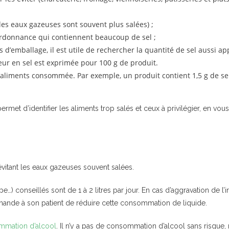
les eaux gazeuses sont souvent plus salées) ;
ordonnance qui contiennent beaucoup de sel ;
es d’emballage, il est utile de rechercher la quantité de sel aussi 
ur en sel est exprimée pour 100 g de produit.
aliments consommée. Par exemple, un produit contient 1,5 g de sel 
rmet d’identifier les aliments trop salés et ceux à privilégier, en vo
vitant les eaux gazeuses souvent salées.
 soupe…) conseillés sont de 1 à 2 litres par jour. En cas d’aggravation d
ande à son patient de réduire cette consommation de liquide.
mation d’alcool
. Il n’y a pas de consommation d’alcool sans risqu