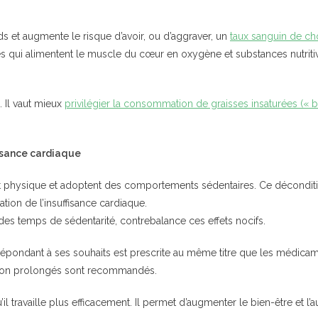
ds et augmente le risque d’avoir, ou d’aggraver, un
taux sanguin de ch
res qui alimentent le muscle du cœur en oxygène et substances nutriti
. Il vaut mieux
privilégier la consommation de graisses insaturées (« 
fisance cardiaque
ort physique et adoptent des comportements sédentaires. Ce déconditio
ation de l’insuffisance cardiaque.
des temps de sédentarité, contrebalance ces effets nocifs.
répondant à ses souhaits est prescrite au même titre que les médicame
tion prolongés sont recommandés.
l travaille plus efficacement. Il permet d’augmenter le bien-être et l’